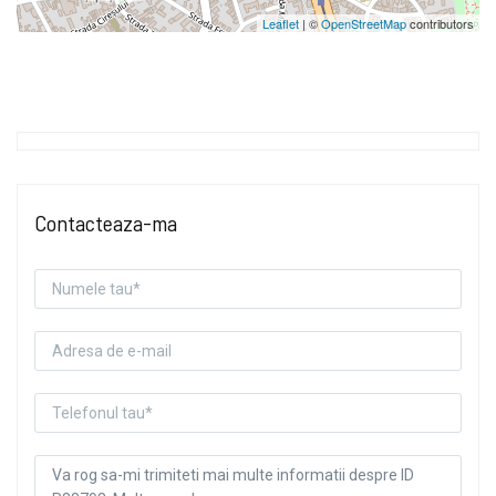
Leaflet
| ©
OpenStreetMap
contributors
Contacteaza-ma