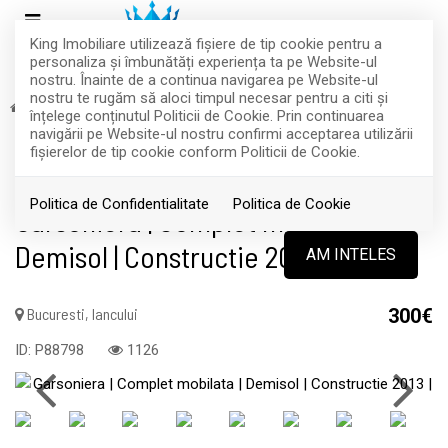
King Imobiliare utilizează fişiere de tip cookie pentru a
personaliza și îmbunătăți experiența ta pe Website-ul
nostru. Înainte de a continua navigarea pe Website-ul
nostru te rugăm să aloci timpul necesar pentru a citi și
Inchiriere
Apartamente
Bucuresti
Iancului
înțelege conținutul Politicii de Cookie. Prin continuarea
INCHIRIAT
navigării pe Website-ul nostru confirmi acceptarea utilizării
fişierelor de tip cookie conform Politicii de Cookie.
Acest anunt nu mai este activ !
Politica de Confidentialitate
Politica de Cookie
Garsoniera | Complet mobilata |
Demisol | Constructie 2013 |
AM INTELES
Bucuresti, Iancului
300€
ID: P88798
1126