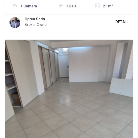
2
1 Camera
1 Baie
21 m
Oprea Sorin
DETALII
Broker Owner