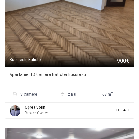
Bucuresti, Batistei
900€
Apartament 3 Camere Batistei Bucuresti
2
3 Camere
2 Bai
68 m
Oprea Sorin
DETALII
Broker Owner