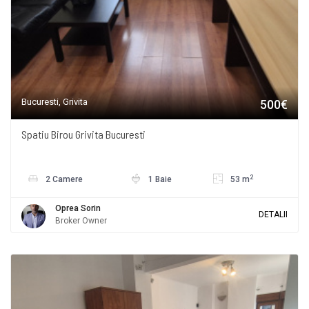
Bucuresti, Grivita
500€
Spatiu Birou Grivita Bucuresti
2
2 Camere
1 Baie
53 m
Oprea Sorin
DETALII
Broker Owner