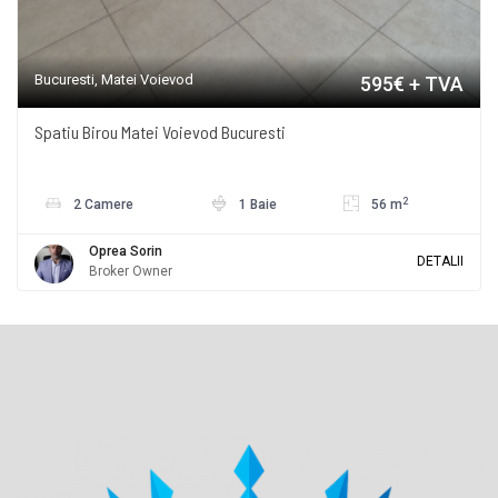
Bucuresti, Matei Voievod
595€ + TVA
Spatiu Birou Matei Voievod Bucuresti
2
2 Camere
1 Baie
56 m
Oprea Sorin
DETALII
Broker Owner