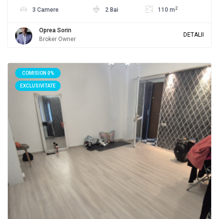
2
3 Camere
2 Bai
110 m
Oprea Sorin
DETALII
Broker Owner
COMISION 0%
EXCLUSIVITATE