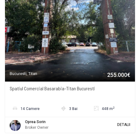
Bucuresti, Titan
255.000€
Spatiul Comercial Basarabia-Titan Bucuresti
2
14 Camere
3 Bai
448 m
Oprea Sorin
DETALII
Broker Owner