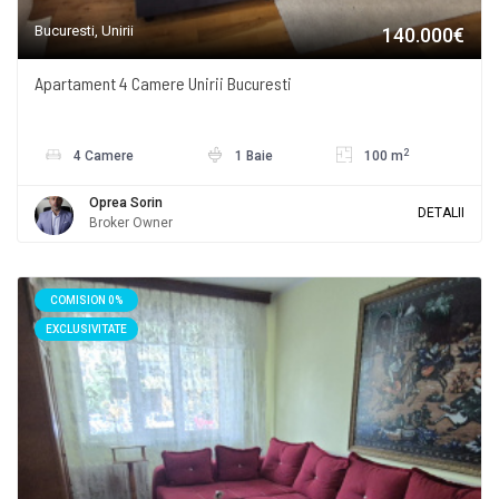
Bucuresti, Unirii
140.000€
Apartament 4 Camere Unirii Bucuresti
2
4 Camere
1 Baie
100 m
Oprea Sorin
DETALII
Broker Owner
COMISION 0%
EXCLUSIVITATE