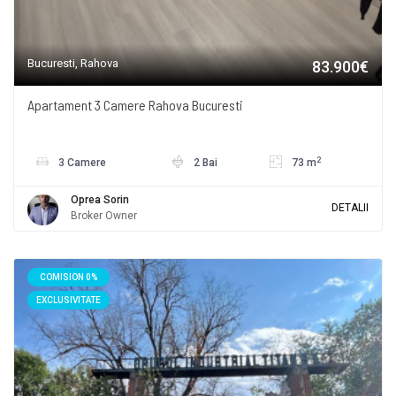
Bucuresti, Rahova
83.900€
Apartament 3 Camere Rahova Bucuresti
2
3 Camere
2 Bai
73 m
Oprea Sorin
DETALII
Broker Owner
COMISION 0%
EXCLUSIVITATE