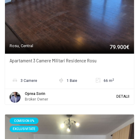
Rosu, Central
79.900€
Apartament 3 Camere Militari Residence Rosu
2
3 Camere
1 Baie
66 m
Oprea Sorin
DETALII
Broker Owner
COMISION 0%
EXCLUSIVITATE