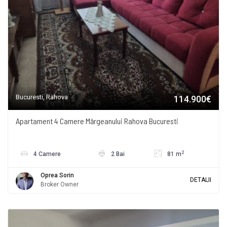
Bucuresti, Rahova
114.900€
Apartament 4 Camere Mărgeanului Rahova Bucuresti
2
4 Camere
2 Bai
81 m
Oprea Sorin
DETALII
Broker Owner