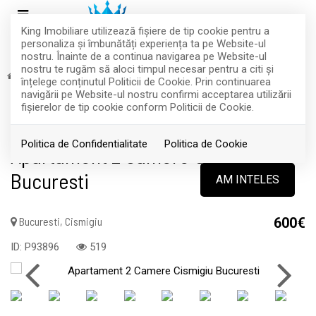
King Imobiliare utilizează fişiere de tip cookie pentru a
personaliza și îmbunătăți experiența ta pe Website-ul
nostru. Înainte de a continua navigarea pe Website-ul
nostru te rugăm să aloci timpul necesar pentru a citi și
Inchiriere
Apartamente
Bucuresti
Cismigiu
înțelege conținutul Politicii de Cookie. Prin continuarea
INCHIRIAT
navigării pe Website-ul nostru confirmi acceptarea utilizării
fişierelor de tip cookie conform Politicii de Cookie.
Acest anunt nu mai este activ !
Politica de Confidentialitate
Politica de Cookie
Apartament 2 Camere Cismigiu
Bucuresti
AM INTELES
Bucuresti, Cismigiu
600€
ID: P93896
519