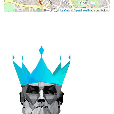
Leaflet
| ©
OpenStreetMap
contributors