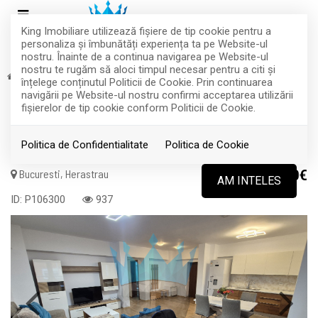
King Imobiliare utilizează fişiere de tip cookie pentru a
personaliza și îmbunătăți experiența ta pe Website-ul
nostru. Înainte de a continua navigarea pe Website-ul
nostru te rugăm să aloci timpul necesar pentru a citi și
Inchiriere
Apartamente
Bucuresti
Herastrau
înțelege conținutul Politicii de Cookie. Prin continuarea
navigării pe Website-ul nostru confirmi acceptarea utilizării
Apartament 3 Camere Cartierul
fişierelor de tip cookie conform Politicii de Cookie.
Francez Herastrau Bucuresti
Politica de Confidentialitate
Politica de Cookie
Bucuresti, Herastrau
1.300€
AM INTELES
ID: P106300
937