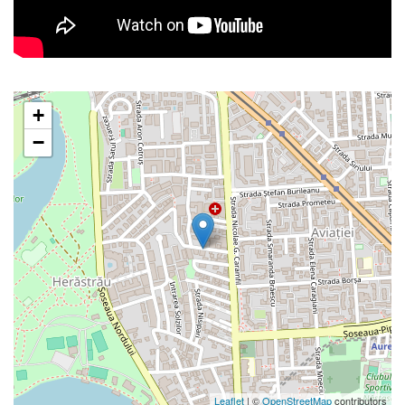
+
−
Leaflet
| ©
OpenStreetMap
contributors