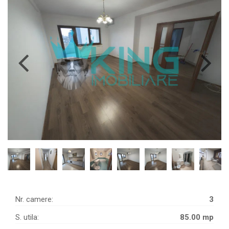
Nr. camere:
3
S. utila:
85.00 mp