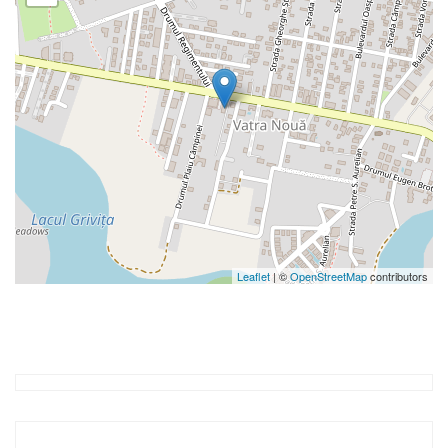
Leaflet
| ©
OpenStreetMap
contributors