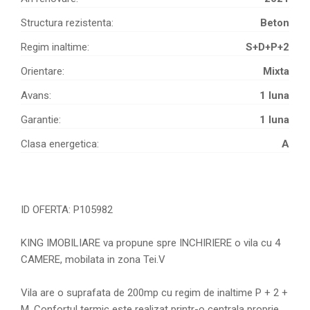
Structura rezistenta:
Beton
Regim inaltime:
S+D+P+2
Orientare:
Mixta
Avans:
1 luna
Garantie:
1 luna
Clasa energetica:
A
ID OFERTA: P105982
KING IMOBILIARE va propune spre INCHIRIERE o vila cu 4
CAMERE, mobilata in zona Tei.V
Vila are o suprafata de 200mp cu regim de inaltime P + 2 +
M. Confortul termic este realizat printr-o centrala proprie.