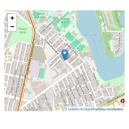
+
−
Leaflet
| ©
OpenStreetMap
contributors