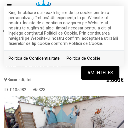
King Imobiliare utilizează fişiere de tip cookie pentru a
personaliza și îmbunătăți experiența ta pe Website-ul
nostru. Înainte de a continua navigarea pe Website-ul
nostru te rugăm să aloci timpul necesar pentru a citi și
Inchiriere
Case
Bucuresti
Tei
înțelege conținutul Politicii de Cookie. Prin continuarea
INCHIRIAT
navigării pe Website-ul nostru confirmi acceptarea utilizării
fişierelor de tip cookie conform Politicii de Cookie.
Acest anunt nu mai este activ !
Politica de Confidentialitate
Politica de Cookie
Vila 4 Camere Tei
AM INTELES
Bucuresti, Tei
2.000€
ID: P105982
323