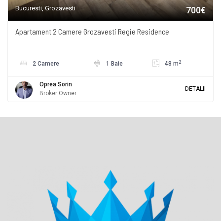
Bucuresti, Grozavesti
700€
Apartament 2 Camere Grozavesti Regie Residence
2
2 Camere
1 Baie
48 m
Oprea Sorin
DETALII
Broker Owner