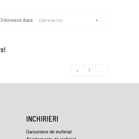
Ordoneaza dupa
Cele mai noi
vs!
«
1
»
INCHIRIERI
Garsoniere de inchiriat