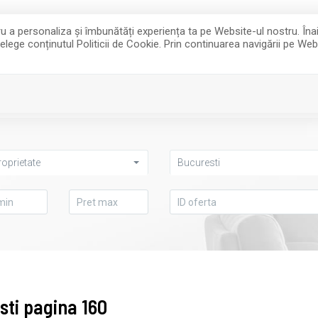
office@king
ntru a personaliza și îmbunătăți experiența ta pe Website-ul nostru. Î
țelege conținutul Politicii de Cookie. Prin continuarea navigării pe Web
INCHIRIERI
ADAUGA OFERTA
ANSAMBLURI
roprietate
Bucuresti
sti pagina 160