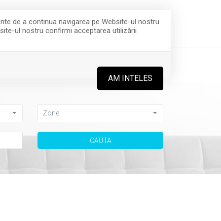
imobiliare.ro
+40722.682.940
nainte de a continua navigarea pe Website-ul nostru
site-ul nostru confirmi acceptarea utilizării
🚀CURSURI
CONTACT
AM INTELES
Zone