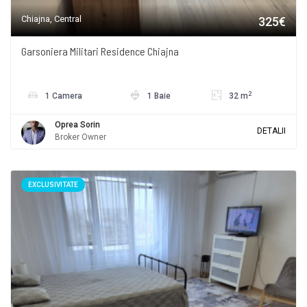
Chiajna, Central
325€
Garsoniera Militari Residence Chiajna
2
1 Camera
1 Baie
32 m
Oprea Sorin
DETALII
Broker Owner
EXCLUSIVITATE