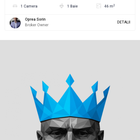
2
1 Camera
1 Baie
46 m
Oprea Sorin
DETALII
Broker Owner