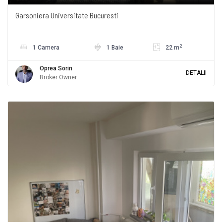
Garsoniera Universitate Bucuresti
2
1 Camera
1 Baie
22 m
Oprea Sorin
DETALII
Broker Owner