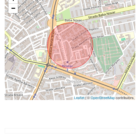
−
Leaflet
| ©
OpenStreetMap
contributors