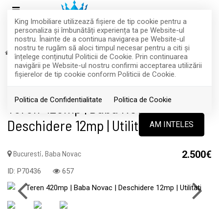
King Imobiliare utilizează fişiere de tip cookie pentru a
personaliza și îmbunătăți experiența ta pe Website-ul
nostru. Înainte de a continua navigarea pe Website-ul
nostru te rugăm să aloci timpul necesar pentru a citi și
Inchiriere
Terenuri
Bucuresti
Baba Novac
înțelege conținutul Politicii de Cookie. Prin continuarea
RETRAS
navigării pe Website-ul nostru confirmi acceptarea utilizării
fişierelor de tip cookie conform Politicii de Cookie.
Acest anunt nu mai este activ !
Politica de Confidentialitate
Politica de Cookie
Teren 420mp | Baba Novac |
Deschidere 12mp | Utilitati
AM INTELES
Bucuresti, Baba Novac
2.500€
ID: P70436
657