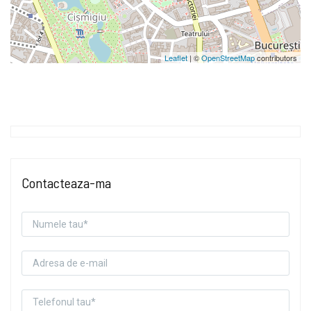
Leaflet
| ©
OpenStreetMap
contributors
Contacteaza-ma