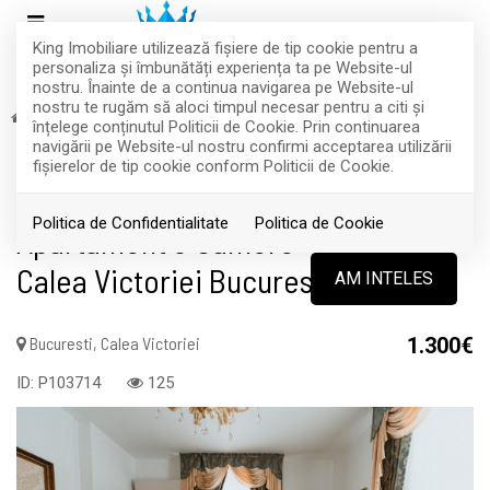
King Imobiliare utilizează fişiere de tip cookie pentru a
personaliza și îmbunătăți experiența ta pe Website-ul
nostru. Înainte de a continua navigarea pe Website-ul
nostru te rugăm să aloci timpul necesar pentru a citi și
Inchiriere
Apartamente
Bucuresti
Calea Victoriei
înțelege conținutul Politicii de Cookie. Prin continuarea
RETRAS
navigării pe Website-ul nostru confirmi acceptarea utilizării
fişierelor de tip cookie conform Politicii de Cookie.
Acest anunt nu mai este activ !
Politica de Confidentialitate
Politica de Cookie
Apartament 3 Camere+ Mansarda
Calea Victoriei Bucuresti
AM INTELES
Bucuresti, Calea Victoriei
1.300€
ID: P103714
125