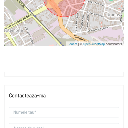
Leaflet
| ©
OpenStreetMap
contributors
Contacteaza-ma