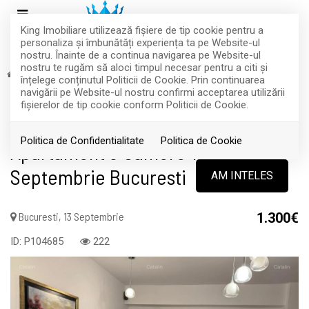
King Imobiliare utilizează fişiere de tip cookie pentru a
personaliza și îmbunătăți experiența ta pe Website-ul
nostru. Înainte de a continua navigarea pe Website-ul
nostru te rugăm să aloci timpul necesar pentru a citi și
Inchiriere
Apartamente
Bucuresti
13 Septembrie
înțelege conținutul Politicii de Cookie. Prin continuarea
RETRAS
navigării pe Website-ul nostru confirmi acceptarea utilizării
fişierelor de tip cookie conform Politicii de Cookie.
Acest anunt nu mai este activ !
Politica de Confidentialitate
Politica de Cookie
Apartament 3 Camere 13
Septembrie Bucuresti
AM INTELES
Bucuresti, 13 Septembrie
1.300€
ID: P104685
222